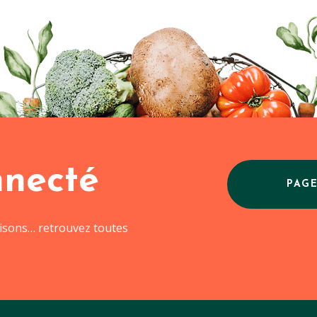
nnecté
PAG
aisons… retrouvez toutes