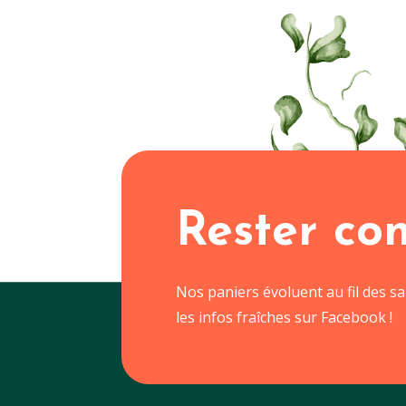
Rester co
Nos paniers évoluent au fil des s
les infos fraîches sur Facebook !