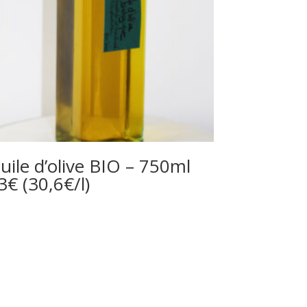
uile d’olive BIO – 750ml
3€ (30,6€/l)