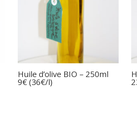
Huile d’olive BIO – 250ml
H
9€ (36€/l)
2