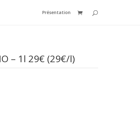
Présentation
IO – 1l 29€ (29€/l)