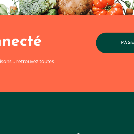
nnecté
PAG
aisons… retrouvez toutes