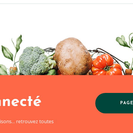
nnecté
PAG
aisons… retrouvez toutes