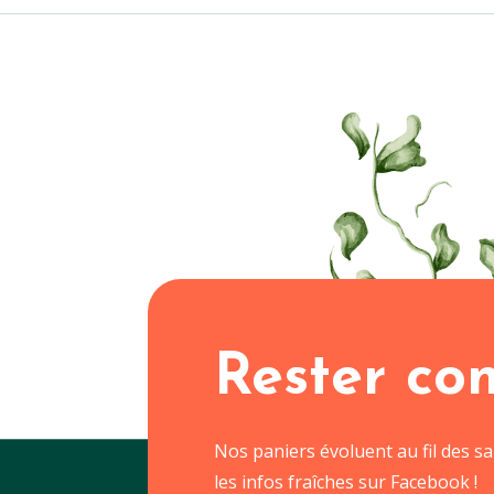
Rester co
Nos paniers évoluent au fil des s
les infos fraîches sur Facebook !