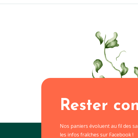
Rester co
Nos paniers évoluent au fil des s
les infos fraîches sur Facebook !