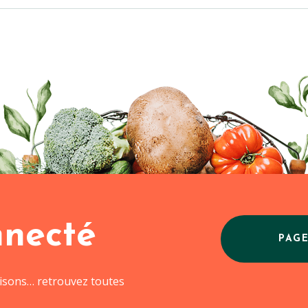
nnecté
PAG
aisons… retrouvez toutes