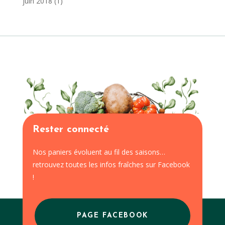
juin 2018
(1)
Rester connecté
Nos paniers évoluent au fil des saisons…
retrouvez toutes les infos fraîches sur Facebook
!
PAGE FACEBOOK