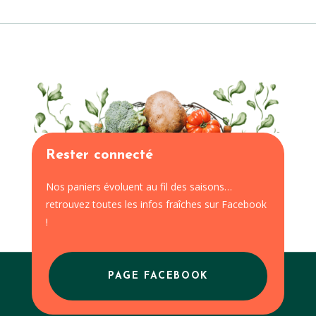
Rester connecté
Nos paniers évoluent au fil des saisons…
retrouvez toutes les infos fraîches sur Facebook
!
PAGE FACEBOOK