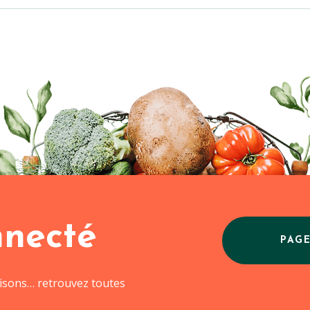
nnecté
PAG
aisons… retrouvez toutes