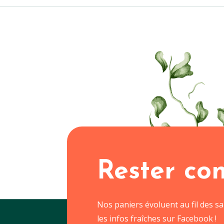
Rester co
Nos paniers évoluent au fil des s
les infos fraîches sur Facebook !