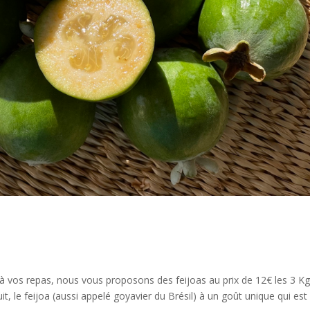
à vos repas, nous vous proposons des feijoas au prix de 12€ les 3 K
it, le feijoa (aussi appelé goyavier du Brésil) à un goût unique qui est